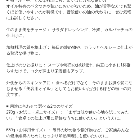
■ 和・洋・中、どんな料理にも。驚くほど万能な使い方
オイル特有のベタつきや強いにおいがないため、油が苦手な方でも驚
くほど使いやすいのが特徴です。普段使いの油の代わりに、ぜひ気軽
にお試しください。
生のまま美をチャージ： サラダドレッシング、冷奴、カルパッチョの
仕上げに。
加熱料理の質を格上げ： 毎日の炒め物や、カラッとヘルシーに仕上が
る贅沢な揚げ物に。
仕上げのひと振りに： スープや毎日のお味噌汁、納豆に小さじ1杯垂
らすだけで、コクが深まり栄養価もアップ。
外側からのスキンケアに： 食べるだけでなく、そのままお肌や髪にな
じませる「美容用オイル」としてもお使いいただけるほどの極上の純
度です。
■ 用途に合わせて選べる2つのサイズ
270g（お試し・卓上サイズ）： 「まずは味や使い心地を試してみた
い」「食卓での仕上げ用に新鮮なうちに使いたい」という方に。
630g（お得用サイズ）： 毎日の炒め物や揚げ物など、ご家族みんな
の健康維持のためにたっぷり加熱調理にも使いたい方に。