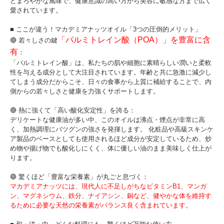
どまろやかな風味で、健康意識の高い方から美容に敏感な方まで広く
愛されています。
■ ここが違う！マカデミアナッツオイル「3つの圧倒的メリット」
「パルミトレイン酸（POA）」を豊富に含
🔴 若々しさの鍵
有
：
「パルミトレイン酸」は、私たちの肌や細胞に素晴らしい潤いと柔軟
性を与える成分として大注目されています。年齢と共に急激に減少し
てしまう成分だからこそ、日々の食事から上質に補給することで、内
側からの若々しさと健康を力強くサポートします。
🔴 熱に強くて「高い酸化安定性」を誇る：
デリケートな健康油が多い中、このオイルは沸点・煙点が非常に高
く、加熱調理にバツグンの強さを発揮します。 化粧品や高級スキンケ
ア製品のベースとしても使用されるほど成分が安定しているため、炒
め物や揚げ物でも酸化しにくく、体に優しい油のまま美味しく仕上が
ります。
🔵 驚くほど「豊富な栄養素」が丸ごと息づく：
マカデミアナッツには、現代人に不足しがちなビタミンB1、マンガ
ン、マグネシウム、鉄分、ナイアシン、銅など、健やかな体を維持す
るために必要な天然の栄養素がバランス良く含まれています。