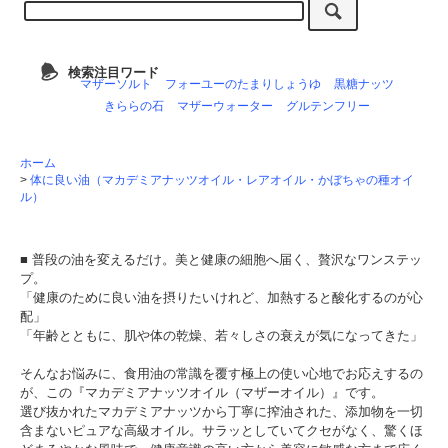
検索注目ワード
マザーソルト
フォーユーのたまりしょうゆ
黒糖ナッツ
きららの石
マザーウォーター
グルテンフリー
ホーム
>
体に良い油（マカデミアナッツオイル・レアオイル・かぼちゃの種オイ
ル）
■ 普段の油を変えるだけ。美と健康の細胞へ届く、贅沢なワンステッ
プ。
「健康のために良い油を摂りたいけれど、加熱すると酸化するのが心
配」
「年齢とともに、肌や体の乾燥、若々しさの衰えが気になってきた」
そんなお悩みに、食用油の常識を覆す極上の使い心地でお応えするの
が、この『マカデミアナッツオイル（マザーオイル）』です。
選び抜かれたマカデミアナッツから丁寧に搾油された、添加物を一切
含まないピュアな高級オイル。サラッとしていてクセがなく、驚くほ