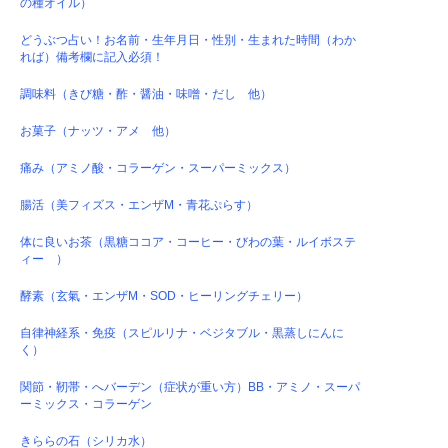
の種オイル）
どうぶつ占い！お名前・生年月日・性別・生まれた時間（わか
れば）備考欄に記入必須！
調味料（きび糖・酢・醤油・味噌・だし 他）
お菓子（ナッツ・アメ 他）
痛み（アミノ酸・コラーゲン・スーパーミックス）
腸活（美フィズス・エンザM・青花ぷらす）
体に良いお茶（黒糖ココア・コーヒー・びわの葉・ルイボステ
ィー ）
酵素（玄氣・エンザM・SOD・ヒーリングチェリー）
自律神経系・免疫（スピルリナ・ベジタブル・黒蒸しにんに
く）
関節・靭帯・へバーデン（症状が重い方）BB・アミノ・スーパ
ーミックス・コラーゲン
きららの石（シリカ水）