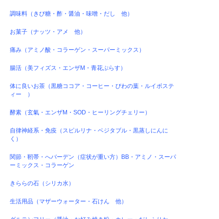
調味料（きび糖・酢・醤油・味噌・だし 他）
お菓子（ナッツ・アメ 他）
痛み（アミノ酸・コラーゲン・スーパーミックス）
腸活（美フィズス・エンザM・青花ぷらす）
体に良いお茶（黒糖ココア・コーヒー・びわの葉・ルイボステ
ィー ）
酵素（玄氣・エンザM・SOD・ヒーリングチェリー）
自律神経系・免疫（スピルリナ・ベジタブル・黒蒸しにんに
く）
関節・靭帯・へバーデン（症状が重い方）BB・アミノ・スーパ
ーミックス・コラーゲン
きららの石（シリカ水）
生活用品（マザーウォーター・石けん 他）