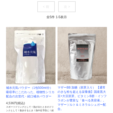
< 前
次 >
全
5
件
1
-
5
表示
マザーBB 加糖（胚芽入り） 【通常
補水元気パウダー（1包500ml分）
のきな粉を超える栄養価】国産黒大
吸収率にこだわった、植物性シリカ
豆×大豆胚芽。ビタミンB群・イソフ
配合の次世代・経口補水パウダー
ラボンが豊富な「食べる美容液」。
4,536円(税込)
マザーソルト＆ミネラルシュガー配
スポーツドリングとして！熱が出たときのドリ
合。
ンクとして！散歩するとき！熱中症予防に！経