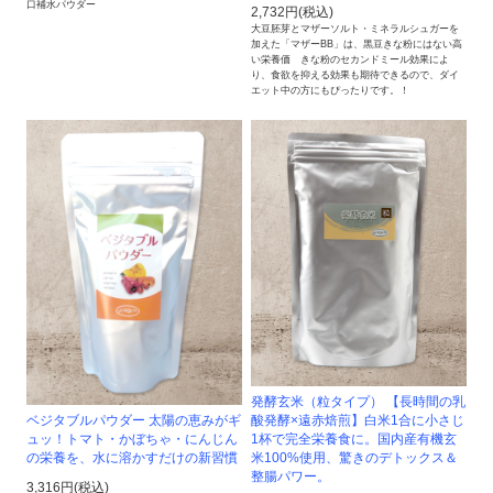
口補水パウダー
2,732円(税込)
大豆胚芽とマザーソルト・ミネラルシュガーを
加えた「マザーBB」は、黒豆きな粉にはない高
い栄養価 きな粉のセカンドミール効果によ
り、食欲を抑える効果も期待できるので、ダイ
エット中の方にもぴったりです。！
発酵玄米（粒タイプ） 【長時間の乳
ベジタブルパウダー 太陽の恵みがギ
酸発酵×遠赤焙煎】白米1合に小さじ
ュッ！トマト・かぼちゃ・にんじん
1杯で完全栄養食に。国内産有機玄
の栄養を、水に溶かすだけの新習慣
米100%使用、驚きのデトックス＆
整腸パワー。
3,316円(税込)