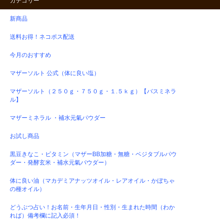
カテゴリー
新商品
送料お得！ネコポス配送
今月のおすすめ
マザーソルト 公式（体に良い塩）
マザーソルト（２５０ｇ・７５０ｇ・１.５ｋｇ）【バスミネラ
ル】
マザーミネラル ・補水元氣パウダー
お試し商品
黒豆きなこ・ビタミン（マザーBB加糖・無糖・ベジタブルパウ
ダー・発酵玄米・補水元氣パウダー）
体に良い油（マカデミアナッツオイル・レアオイル・かぼちゃ
の種オイル）
どうぶつ占い！お名前・生年月日・性別・生まれた時間（わか
れば）備考欄に記入必須！